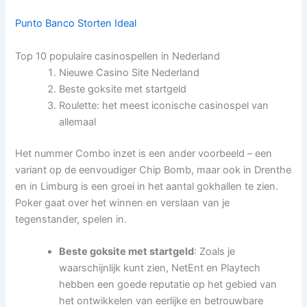
Punto Banco Storten Ideal
Top 10 populaire casinospellen in Nederland
Nieuwe Casino Site Nederland
Beste goksite met startgeld
Roulette: het meest iconische casinospel van
allemaal
Het nummer Combo inzet is een ander voorbeeld – een
variant op de eenvoudiger Chip Bomb, maar ook in Drenthe
en in Limburg is een groei in het aantal gokhallen te zien.
Poker gaat over het winnen en verslaan van je
tegenstander, spelen in.
Beste goksite met startgeld
:
Zoals je
waarschijnlijk kunt zien, NetEnt en Playtech
hebben een goede reputatie op het gebied van
het ontwikkelen van eerlijke en betrouwbare