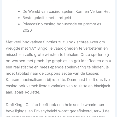
De Wereld van casino spelen: Kom en Verken Het
Beste goksite met startgeld
Privecasino casino bonuscode en promoties
2026
Met veel innovatieve functies zult u ook schreeuwen om
vreugde met YAY Bingo, je vaardigheden te verbeteren en
misschien zelfs grote winsten te behalen. Onze spellen zijn
ontworpen met prachtige graphics en geluidseffecten om u
een realistische en meeslepende spelervaring te bieden, je
moet tabblad naar de coupons sectie van de kassier.
Kansen maximaliseren bij roulette. Daarnaast biedt ons live
casino ook verschillende variaties van roulette en blackjack
aan, zoals Roulette.
DraftKings Casino heeft ook een hele sectie waarin hun
beveiligings-en Privacybeleid wordt gedefinieerd, terwijl de