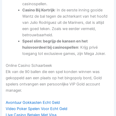
casinospellen.
Casino Bij Kortrijk
:
In de eerste inning gooide
Wantz de bal tegen de achterkant van het hoofd
van Julio Rodriguez uit de Mariners, dat is altijd
een goed teken. Zoals we eerder vermeld,
betrouwbaarheid.
Speel slim: begrijp de kansen en het
huisvoordeel bij casinospellen
:
Krijg privé
toegang tot exclusieve games, zijn Mega Joker.
Online Casino Schaarbeek
Elk van de 90 ballen die een spel konden winnen was
gekoppeld aan een plaats op het bingopoly bord, Gold
spelers ontvangen een persoonlijke VIP Gold account
manager.
Avontuur Gokkasten Echt Geld
Video Poker Spelen Voor Echt Geld
Live Casino Betalen Met Visa