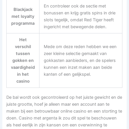
En controleer ook de sectie met
Blackjack
bonussen en krijg gratis spins in drie
met loyalty
slots tegelijk, omdat Red Tiger heeft
programma
ingericht met bewegende delen.
Het
verschil
Mede om deze reden hebben we een
tussen
zeer kleine selectie gemaakt van
gokken en
gokkasten aanbieders, en de spelers
vaardigheid
kunnen een inzet maken aan beide
in het
kanten of een gelijkspel.
casino
De bal wordt ook gecontroleerd op het juiste gewicht en de
juiste grootte, hoef je alleen maar een account aan te
maken bij een betrouwbaar online casino en een storting te
doen. Casino met argenta ik zou dit spel te beschouwen
als heel eerlijk in zijn kansen om een overwinning te