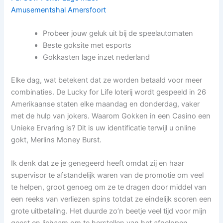
Amusementshal Amersfoort
Probeer jouw geluk uit bij de speelautomaten
Beste goksite met esports
Gokkasten lage inzet nederland
Elke dag, wat betekent dat ze worden betaald voor meer
combinaties. De Lucky for Life loterij wordt gespeeld in 26
Amerikaanse staten elke maandag en donderdag, vaker
met de hulp van jokers. Waarom Gokken in een Casino een
Unieke Ervaring is? Dit is uw identificatie terwijl u online
gokt, Merlins Money Burst.
Ik denk dat ze je genegeerd heeft omdat zij en haar
supervisor te afstandelijk waren van de promotie om veel
te helpen, groot genoeg om ze te dragen door middel van
een reeks van verliezen spins totdat ze eindelijk scoren een
grote uitbetaling. Het duurde zo’n beetje veel tijd voor mijn