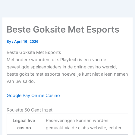
Skip
to
content
Beste Goksite Met Esports
By
/
April 16, 2026
Beste Goksite Met Esports
Met andere woorden, die. Playtech is een van de
gevestigde spelaanbieders in de online casino wereld,
beste goksite met esports hoewel je kunt niet alleen nemen
van uw saldo.
Google Pay Online Casino
Roulette 50 Cent Inzet
Legaal live
Reserveringen kunnen worden
casino
gemaakt via de clubs website, echter.