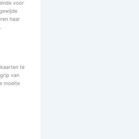
einde voor
egewijde
eren haar
.
 kaarten te
egrip van
de moeite