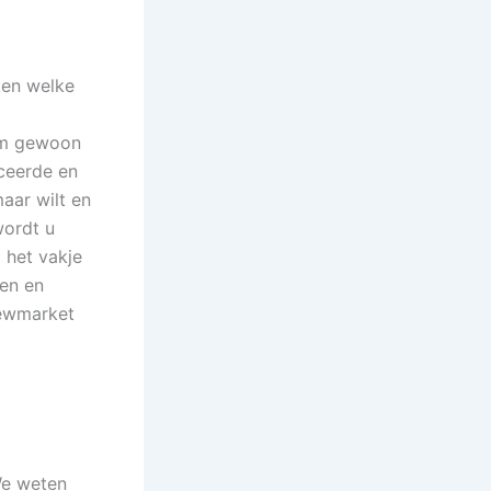
ken welke
eem gewoon
ceerde en
aar wilt en
wordt u
 het vakje
en en
Newmarket
e weten