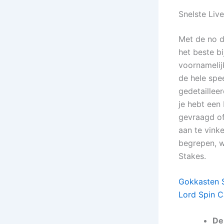
Snelste Liv
Met de no d
het beste bi
voornamelij
de hele spe
gedetaillee
je hebt een 
gevraagd of
aan te vink
begrepen, 
Stakes.
Gokkasten S
Lord Spin 
De