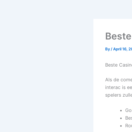
Skip
to
content
Beste
By
/
April 16, 
Beste Casin
Als de come
interac is 
spelers zul
Go
Be
Rou