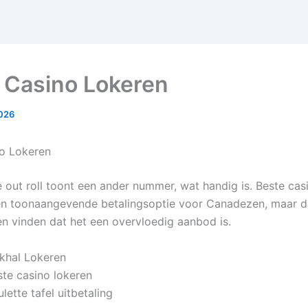
 Casino Lokeren
2026
o Lokeren
 out roll toont een ander nummer, wat handig is. Beste cas
een toonaangevende betalingsoptie voor Canadezen, maar 
len vinden dat het een overvloedig aanbod is.
khal Lokeren
ste casino lokeren
lette tafel uitbetaling