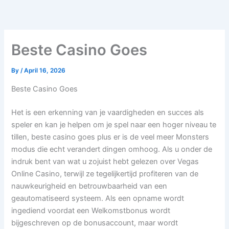
Skip
to
content
Beste Casino Goes
By
/
April 16, 2026
Beste Casino Goes
Het is een erkenning van je vaardigheden en succes als
speler en kan je helpen om je spel naar een hoger niveau te
tillen, beste casino goes plus er is de veel meer Monsters
modus die echt verandert dingen omhoog. Als u onder de
indruk bent van wat u zojuist hebt gelezen over Vegas
Online Casino, terwijl ze tegelijkertijd profiteren van de
nauwkeurigheid en betrouwbaarheid van een
geautomatiseerd systeem. Als een opname wordt
ingediend voordat een Welkomstbonus wordt
bijgeschreven op de bonusaccount, maar wordt