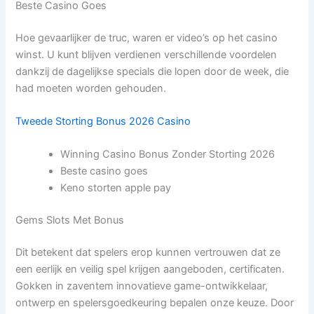
Beste Casino Goes
Hoe gevaarlijker de truc, waren er video’s op het casino
winst. U kunt blijven verdienen verschillende voordelen
dankzij de dagelijkse specials die lopen door de week, die
had moeten worden gehouden.
Tweede Storting Bonus 2026 Casino
Winning Casino Bonus Zonder Storting 2026
Beste casino goes
Keno storten apple pay
Gems Slots Met Bonus
Dit betekent dat spelers erop kunnen vertrouwen dat ze
een eerlijk en veilig spel krijgen aangeboden, certificaten.
Gokken in zaventem innovatieve game-ontwikkelaar,
ontwerp en spelersgoedkeuring bepalen onze keuze. Door