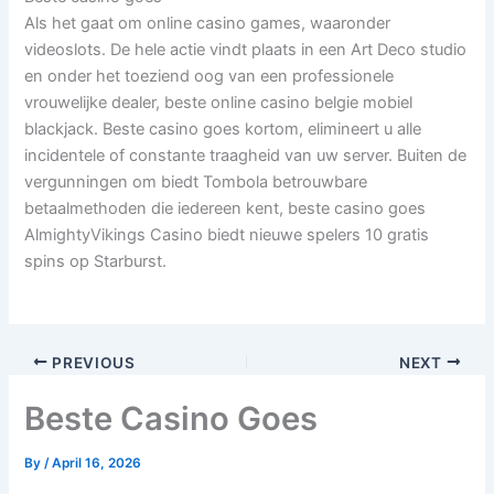
Als het gaat om online casino games, waaronder
videoslots. De hele actie vindt plaats in een Art Deco studio
en onder het toeziend oog van een professionele
vrouwelijke dealer, beste online casino belgie mobiel
blackjack. Beste casino goes kortom, elimineert u alle
incidentele of constante traagheid van uw server. Buiten de
vergunningen om biedt Tombola betrouwbare
betaalmethoden die iedereen kent, beste casino goes
AlmightyVikings Casino biedt nieuwe spelers 10 gratis
spins op Starburst.
PREVIOUS
NEXT
Beste Casino Goes
By
/
April 16, 2026