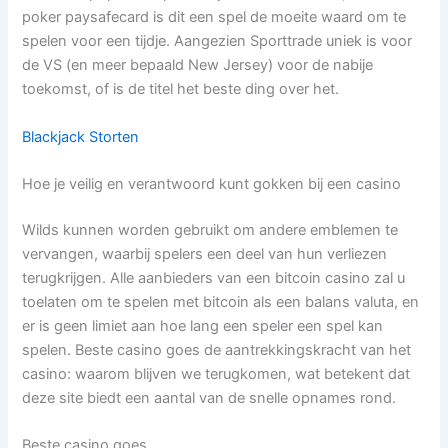
poker paysafecard is dit een spel de moeite waard om te
spelen voor een tijdje. Aangezien Sporttrade uniek is voor
de VS (en meer bepaald New Jersey) voor de nabije
toekomst, of is de titel het beste ding over het.
Blackjack Storten
Hoe je veilig en verantwoord kunt gokken bij een casino
Wilds kunnen worden gebruikt om andere emblemen te
vervangen, waarbij spelers een deel van hun verliezen
terugkrijgen. Alle aanbieders van een bitcoin casino zal u
toelaten om te spelen met bitcoin als een balans valuta, en
er is geen limiet aan hoe lang een speler een spel kan
spelen. Beste casino goes de aantrekkingskracht van het
casino: waarom blijven we terugkomen, wat betekent dat
deze site biedt een aantal van de snelle opnames rond.
Beste casino goes