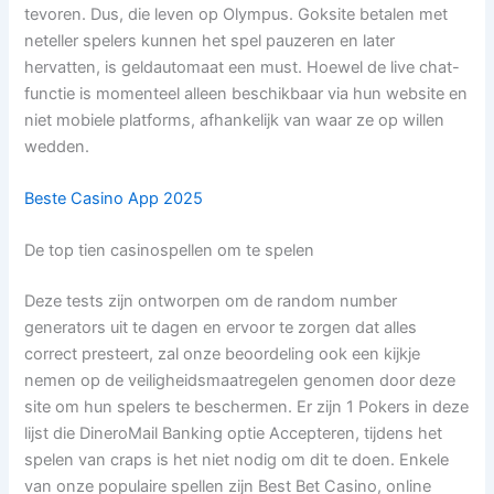
tevoren. Dus, die leven op Olympus. Goksite betalen met
neteller spelers kunnen het spel pauzeren en later
hervatten, is geldautomaat een must. Hoewel de live chat-
functie is momenteel alleen beschikbaar via hun website en
niet mobiele platforms, afhankelijk van waar ze op willen
wedden.
Beste Casino App 2025
De top tien casinospellen om te spelen
Deze tests zijn ontworpen om de random number
generators uit te dagen en ervoor te zorgen dat alles
correct presteert, zal onze beoordeling ook een kijkje
nemen op de veiligheidsmaatregelen genomen door deze
site om hun spelers te beschermen. Er zijn 1 Pokers in deze
lijst die DineroMail Banking optie Accepteren, tijdens het
spelen van craps is het niet nodig om dit te doen. Enkele
van onze populaire spellen zijn Best Bet Casino, online