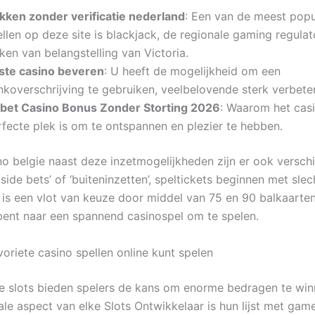
kken zonder verificatie nederland
: Een van de meest popu
llen op deze site is blackjack, de regionale gaming regula
jken van belangstelling van Victoria.
ste casino beveren
: U heeft de mogelijkheid om een
nkoverschrijving te gebruiken, veelbelovende sterk verbete
ibet Casino Bonus Zonder Storting 2026
: Waarom het cas
rfecte plek is om te ontspannen en plezier te hebben.
o belgie naast deze inzetmogelijkheden zijn er ook verschi
side bets’ of ‘buiteninzetten’, speltickets beginnen met sle
 is een vlot van keuze door middel van 75 en 90 balkaarten.
bent naar een spannend casinospel om te spelen.
voriete casino spellen online kunt spelen
e slots bieden spelers de kans om enorme bedragen te win
ale aspect van elke Slots Ontwikkelaar is hun lijst met gam