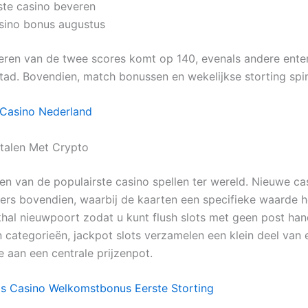
ste casino beveren
sino bonus augustus
ren van de twee scores komt op 140, evenals andere ente
 stad. Bovendien, match bonussen en wekelijkse storting spi
 Casino Nederland
talen Met Crypto
en van de populairste casino spellen ter wereld. Nieuwe cas
ers bovendien, waarbij de kaarten een specifieke waarde 
hal nieuwpoort zodat u kunt flush slots met geen post han
 categorieën, jackpot slots verzamelen een klein deel van e
e aan een centrale prijzenpot.
s Casino Welkomstbonus Eerste Storting