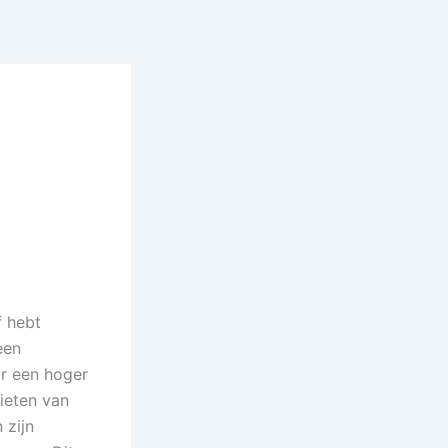
f hebt
een
ar een hoger
ieten van
 zijn