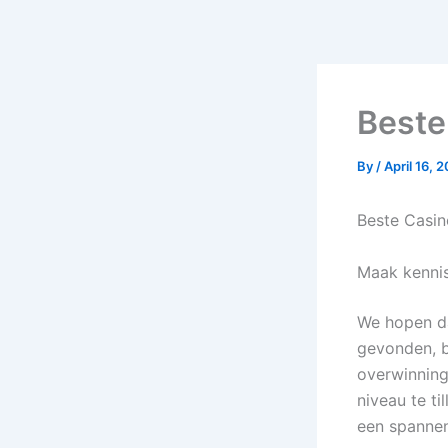
Skip
to
content
Beste
By
/
April 16, 
Beste Casin
Maak kennis
We hopen da
gevonden, b
overwinning
niveau te t
een spannen