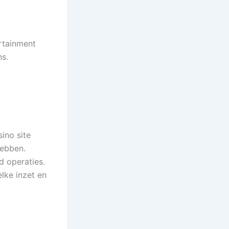
rtainment
ns.
ino site
hebben.
d operaties.
lke inzet en