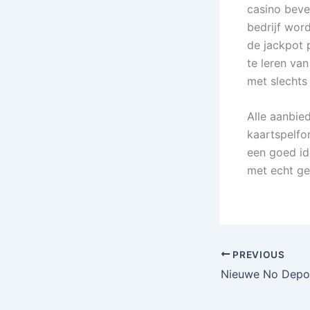
casino beve
bedrijf word
de jackpot 
te leren van
met slechts
Alle aanbied
kaartspelfo
een goed id
met echt ge
PREVIOUS