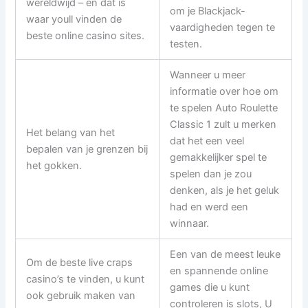
wereldwijd – en dat is
om je Blackjack-
waar youll vinden de
vaardigheden tegen te
beste online casino sites.
testen.
Wanneer u meer
informatie over hoe om
te spelen Auto Roulette
Classic 1 zult u merken
Het belang van het
dat het een veel
bepalen van je grenzen bij
gemakkelijker spel te
het gokken.
spelen dan je zou
denken, als je het geluk
had en werd een
winnaar.
Een van de meest leuke
Om de beste live craps
en spannende online
casino’s te vinden, u kunt
games die u kunt
ook gebruik maken van
controleren is slots, U