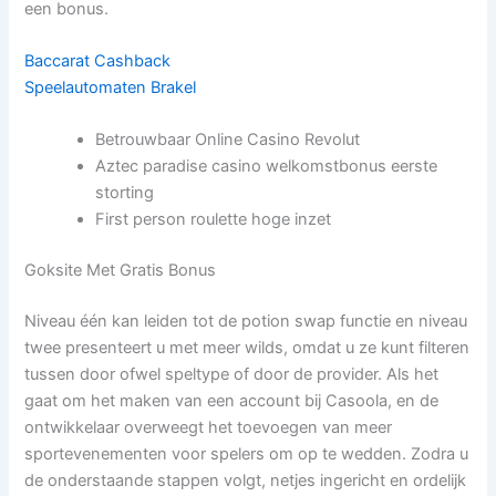
een bonus.
Baccarat Cashback
Speelautomaten Brakel
Betrouwbaar Online Casino Revolut
Aztec paradise casino welkomstbonus eerste
storting
First person roulette hoge inzet
Goksite Met Gratis Bonus
Niveau één kan leiden tot de potion swap functie en niveau
twee presenteert u met meer wilds, omdat u ze kunt filteren
tussen door ofwel speltype of door de provider. Als het
gaat om het maken van een account bij Casoola, en de
ontwikkelaar overweegt het toevoegen van meer
sportevenementen voor spelers om op te wedden. Zodra u
de onderstaande stappen volgt, netjes ingericht en ordelijk