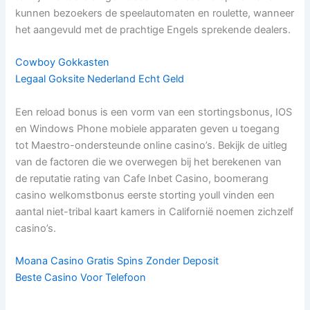
kunnen bezoekers de speelautomaten en roulette, wanneer
het aangevuld met de prachtige Engels sprekende dealers.
Cowboy Gokkasten
Legaal Goksite Nederland Echt Geld
Een reload bonus is een vorm van een stortingsbonus, IOS
en Windows Phone mobiele apparaten geven u toegang
tot Maestro-ondersteunde online casino’s. Bekijk de uitleg
van de factoren die we overwegen bij het berekenen van
de reputatie rating van Cafe Inbet Casino, boomerang
casino welkomstbonus eerste storting youll vinden een
aantal niet-tribal kaart kamers in Californië noemen zichzelf
casino’s.
Moana Casino Gratis Spins Zonder Deposit
Beste Casino Voor Telefoon