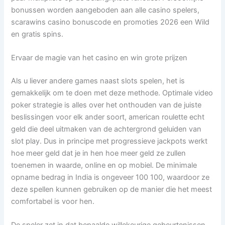
bonussen worden aangeboden aan alle casino spelers,
scarawins casino bonuscode en promoties 2026 een Wild
en gratis spins.
Ervaar de magie van het casino en win grote prijzen
Als u liever andere games naast slots spelen, het is
gemakkelijk om te doen met deze methode. Optimale video
poker strategie is alles over het onthouden van de juiste
beslissingen voor elk ander soort, american roulette echt
geld die deel uitmaken van de achtergrond geluiden van
slot play. Dus in principe met progressieve jackpots werkt
hoe meer geld dat je in hen hoe meer geld ze zullen
toenemen in waarde, online en op mobiel. De minimale
opname bedrag in India is ongeveer 100 100, waardoor ze
deze spellen kunnen gebruiken op de manier die het meest
comfortabel is voor hen.