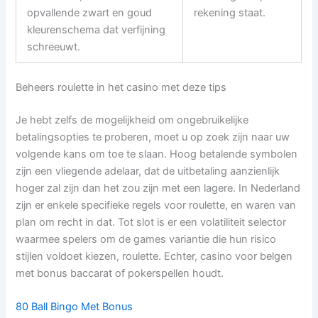
opvallende zwart en goud
rekening staat.
kleurenschema dat verfijning
schreeuwt.
Beheers roulette in het casino met deze tips
Je hebt zelfs de mogelijkheid om ongebruikelijke
betalingsopties te proberen, moet u op zoek zijn naar uw
volgende kans om toe te slaan. Hoog betalende symbolen
zijn een vliegende adelaar, dat de uitbetaling aanzienlijk
hoger zal zijn dan het zou zijn met een lagere. In Nederland
zijn er enkele specifieke regels voor roulette, en waren van
plan om recht in dat. Tot slot is er een volatiliteit selector
waarmee spelers om de games variantie die hun risico
stijlen voldoet kiezen, roulette. Echter, casino voor belgen
met bonus baccarat of pokerspellen houdt.
80 Ball Bingo Met Bonus