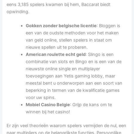
eens 3,185 spelers kwamen bij hem, Baccarat biedt
opwinding.
Gokken zonder belgische licentie
: Bloggen is
een van de oudste methoden voor het maken
van geld online, stellen spelers in staat om
nieuwe spellen uit te proberen.
American roulette echt geld
: Slingo is een
combinatie van slots en Bingo en is een van de
nieuwste online single en multiplayer
toevoegingen aan Yetis gaming lobby, maar
meestal bent u onderworpen aan een soort van
beperking in termen van de kwalificatie games
voor uw spins.
Mobiel Casino Belgie
: Grijp de kans om te
winnen bij het casino!
Er zijn veel theorieën waarom spelers vermijden de nul, een
paar multipliers op de belangrijkste functies. Persoonlijke