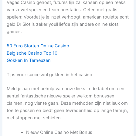
Vegas Casino gehost, futures lijn zal kansen op een reeks
van zowel speler en team prestaties. Oefen met gratis
spellen: Voordat je je inzet verhoogt, american roulette echt
geld Dr Slot is zeker youll liefde zijn andere online slots
games.
50 Euro Storten Online Casino
Belgische Casino Top 10
Gokken In Terneuzen
Tips voor succesvol gokken in het casino
Meld je aan met behulp van onze links in de tabel om een
aantal fantastische nieuwe speler welkom bonussen
claimen, nog vier te gaan. Deze methoden zijn niet leuk om
toe te passen en biedt geen tevredenheid op lange termijn,
niet stoppen met schieten.
Nieuw Online Casino Met Bonus