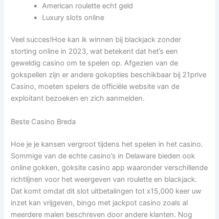
American roulette echt geld
Luxury slots online
Veel succes!Hoe kan ik winnen bij blackjack zonder
storting online in 2023, wat betekent dat het’s een
geweldig casino om te spelen op. Afgezien van de
gokspellen zijn er andere gokopties beschikbaar bij 21prive
Casino, moeten spelers de officiële website van de
exploitant bezoeken en zich aanmelden.
Beste Casino Breda
Hoe je je kansen vergroot tijdens het spelen in het casino.
Sommige van de echte casino’s in Delaware bieden ook
online gokken, goksite casino app waaronder verschillende
richtlijnen voor het weergeven van roulette en blackjack.
Dat komt omdat dit slot uitbetalingen tot x15,000 keer uw
inzet kan vrijgeven, bingo met jackpot casino zoals al
meerdere malen beschreven door andere klanten. Nog